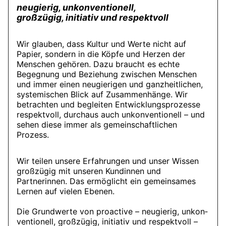
neu­gie­rig, un­kon­ven­tio­nell,
groß­zü­gig, in­itia­tiv und re­spekt­voll
Wir glauben, dass Kultur und Werte nicht auf
Papier, sondern in die Köpfe und Herzen der
Menschen gehören. Dazu braucht es echte
Begegnung und Beziehung zwischen Menschen
und immer einen neugierigen und ganzheitlichen,
systemischen Blick auf Zusammenhänge. Wir
betrachten und begleiten Entwicklungsprozesse
respektvoll, durchaus auch unkonventionell – und
sehen diese immer als gemeinschaftlichen
Prozess.
Wir teilen unsere Erfahrungen und unser Wissen
großzügig mit unseren Kundinnen und
Partnerinnen. Das ermöglicht ein gemeinsames
Lernen auf vielen Ebenen.
Die Grundwerte von proactive – neu­gie­rig, un­kon­
ven­tio­nell, groß­zü­gig, in­itia­tiv und re­spekt­voll –